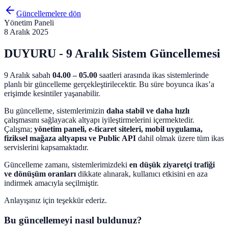
Güncellemelere dön
Yönetim Paneli
8 Aralık 2025
DUYURU - 9 Aralık Sistem Güncellemesi
9 Aralık sabah
04.00 – 05.00
saatleri arasında ikas sistemlerinde
planlı bir güncelleme gerçekleştirilecektir. Bu süre boyunca ikas’a
erişimde kesintiler yaşanabilir.
Bu güncelleme, sistemlerimizin
daha stabil ve daha hızlı
çalışmasını sağlayacak altyapı iyileştirmelerini içermektedir.
Çalışma;
yönetim paneli, e-ticaret siteleri, mobil uygulama,
fiziksel mağaza altyapısı ve Public API
dahil olmak üzere tüm ikas
servislerini kapsamaktadır.
Güncelleme zamanı, sistemlerimizdeki
en düşük ziyaretçi trafiği
ve dönüşüm oranları
dikkate alınarak, kullanıcı etkisini en aza
indirmek amacıyla seçilmiştir.
Anlayışınız için teşekkür ederiz.
Bu güncellemeyi nasıl buldunuz?